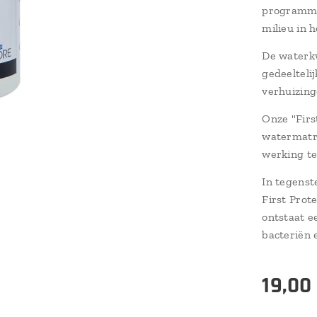
programma
milieu in 
De waterkw
gedeelteli
verhuizin
Onze "Firs
watermatra
werking te
In tegenst
First Prot
ontstaat e
bacteriën 
19,00