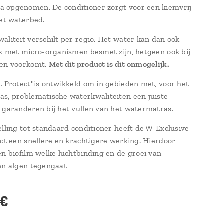
 opgenomen. De conditioner zorgt voor een kiemvrij
het waterbed.
aliteit verschilt per regio. Het water kan dan ook
jk met micro-organismen besmet zijn, hetgeen ook bij
gen voorkomt.
Met dit product is dit onmogelijk.
t Protect"is ontwikkeld om in gebieden met, voor het
s, problematische waterkwaliteiten een juiste
 garanderen bij het vullen van het watermatras.
elling tot standaard conditioner heeft de W-Exclusive
ect een snellere en krachtigere werking. Hierdoor
en biofilm welke luchtbinding en de groei van
en algen tegengaat
€