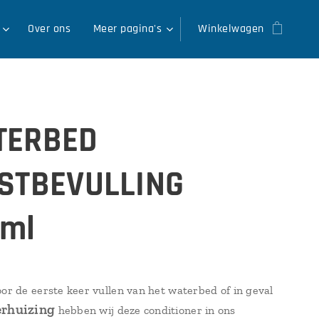
Over ons
Meer pagina's
Winkelwagen
TERBED
STBEVULLING
ml
oor de eerste keer vullen van het waterbed of in geval
erhuizing
hebben wij deze conditioner in ons