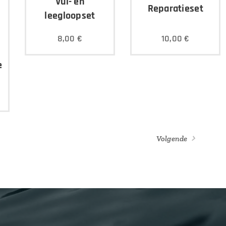
Vul- en
Reparatieset
leegloopset
8,00
€
10,00
€
er
Volgende