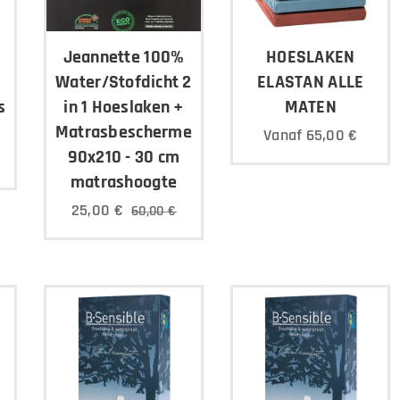
Jeannette 100%
HOESLAKEN
Water/Stofdicht 2
ELASTAN ALLE
s
in 1 Hoeslaken +
MATEN
Matrasbeschermer
Vanaf
65,00
€
90x210 - 30 cm
matrashoogte
25,00
€
60,00
€