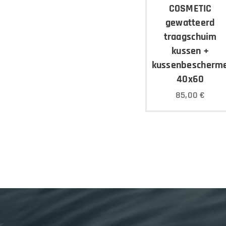
COSMETIC
gewatteerd
traagschuim
kussen +
kussenbescherm
40x60
85,00
€