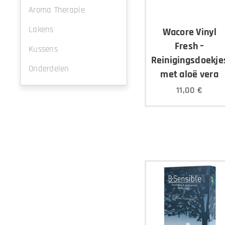
Aroma Therapie
Lakens
Wacore Vinyl
Fresh –
Kussens
Reinigingsdoekje
Onderdelen
met aloë vera
11,00
€