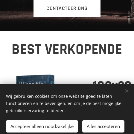
CONTACTEER ONS
BEST VERKOPENDE
00
180x20
Wij gebruiken cookies om onze website goed te laten
 EN-
WATER 
functioneren en te beveiligen, en om je de best mogelijke
gebruikerservaring te bieden.
ICHT
STOFDI
Accepteer alleen noodzakelijke
Alles accepteren