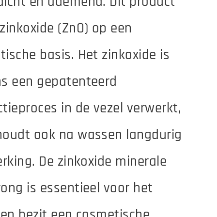
icht en ademend. Dit product
zinkoxide (ZnO) op een
ische basis. Het zinkoxide is
ns een gepatenteerd
tieproces in de vezel verwerkt,
houdt ook na wassen langdurig
erking. De zinkoxide minerale
ong is essentieel voor het
 en bezit een cosmetische