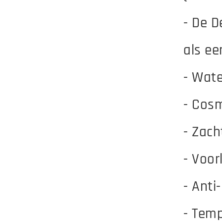
- De D
als ee
​- Wat
- Cos
- Zac
- Voo
- Anti
- Temp