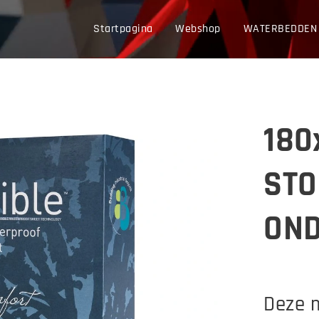
Startpagina
Webshop
WATERBEDDEN
180
STO
ON
Deze 