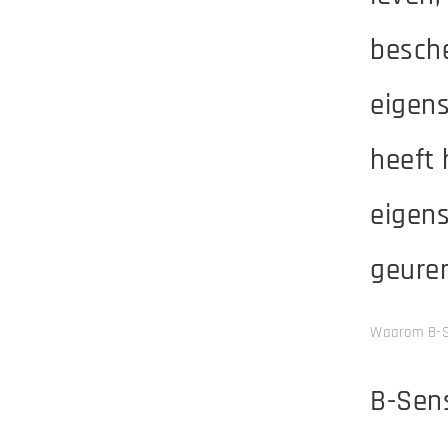
besch
eigens
heeft 
eigen
geuren
Waarom B-S
B-Sens