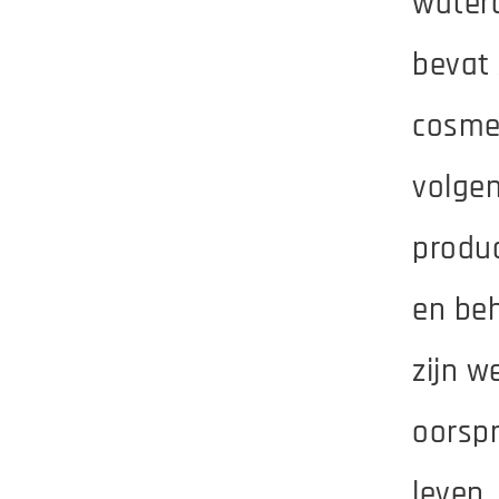
waterd
bevat 
cosmet
volge
produc
en be
zijn w
oorspr
leven,