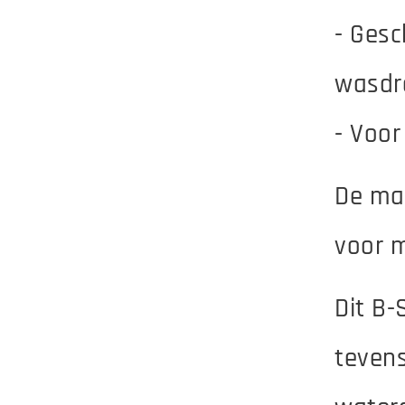
- Ges
wasdr
- Voo
De ma
voor 
Dit B-
teven