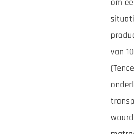
om een
situat
produc
van 10
(Tence
onder
transp
waard