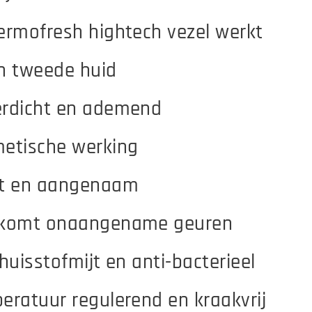
ermofresh hightech vezel werkt
n tweede huid
erdicht en ademend
metische werking
ht en aangenaam
rkomt onaangename geuren
-huisstofmijt en anti-bacterieel
eratuur regulerend en kraakvrij