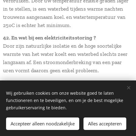
verbruiken. Door uw temperatuur enkele graden lager
in te stellen, is een waterbed tijdens warme nachten
trouwens aangenaam koel. en watertemperatuur van
25oC is echter het minimum.
42. En wat bij een elektriciteitsstoring ?
Door zijn natuurlijke isolatie en de hoge soortelijke
warmte van het water koelt een waterbed slechts zeer
langzaam af. Een stroomonderbreking van een paar
uren vormt daarom geen enkel probleem.
43. Zijn waterbedden geschikt voor kinderen ?
Speciaal tijdens de groei-jaren is een goede
Wij gebruiken cookies om onze website goed te laten
ondersteuning van de rug zeer belangrijk. In deze
functioneren en te beveiligen, en om je de best mogelijke
periode neemt het lichaam immers de vorm aan die
gebruikerservaring te bieden.
later slecht met veel moeite te corrigeren is. Daarom is
Accepteer alleen noodzakelijke
Alles accepteren
een waterbed het ideale slaapsysteem voor de
opgroeiende jeugd. Bij kleine kinderen werd bewezen