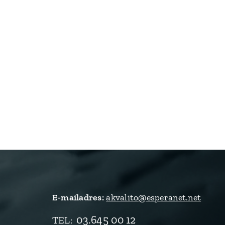
E-mailadres:
akvalito@esperanet.net
03.645 00 12
TEL
: