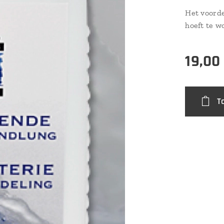
Het voorde
hoeft te w
19,00
T