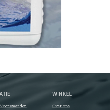
ATIE
WINKEL
 Voorwaarden
Over ons