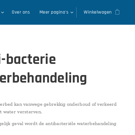
Over ons
Meer pagina's
Winkelwagen
i-bacterie
erbehandeling
terbed kan vanwege gebrekkig onderhoud of verkeerd
t water versterven.
gelijk geval wordt de antibacteriële waterbehandeling