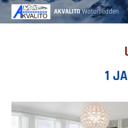
AKVALITO
Waterbedden
1 J